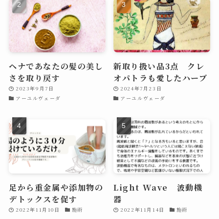
ヘナであなたの髪の美し
新取り扱い品3点 クレ
さを取り戻す
オパトラも愛したハーブ
2023年9月7日
2024年7月23日
アーユルヴェーダ
アーユルヴェーダ
足から重金属や添加物の
Light Wave 波動機
デトックスを促す
器
2022年11月10日
施術
2022年11月14日
施術