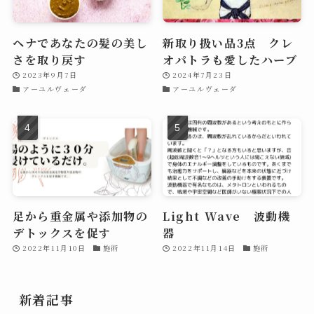
ヘナであなたの髪の美し
新取り扱い品3点 クレ
さを取り戻す
オパトラも愛したハーブ
2023年9月7日
2024年7月23日
アーユルヴェーダ
アーユルヴェーダ
足から重金属や添加物の
Light Wave 波動機
デトックスを促す
器
2022年11月10日
施術
2022年11月14日
施術
新着記事