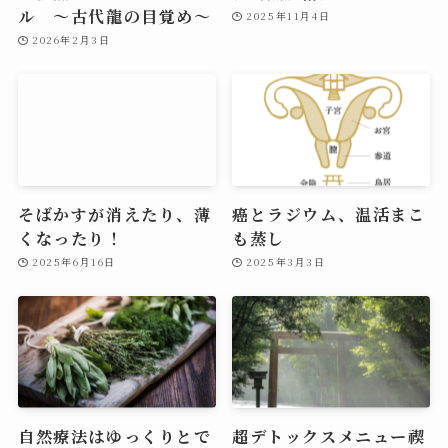
ル 〜古代龍の目覚め～
2025年11月4日
2026年2月3日
そばかすが消えたり、薄
癌とラジウム、温活まこ
くなったり！
も蒸し
2025年6月16日
2025年3月3日
自然療法はゆっくりとで
超デトックスメニュー禊