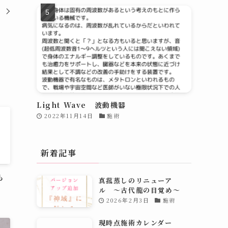
Light Wave 波動機器
2022年11月14日
施術
新着記事
も
真菰蒸しのリニューア
ル 〜古代龍の目覚め～
2026年2月3日
施術
現時点施術カレンダー