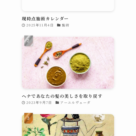
現時点施術カレンダー
2025年11月4日
施術
言
？
葉
し
っ
に
ヘナであなたの髪の美しさを取り戻す
2023年9月7日
アーユルヴェーダ
し
脳