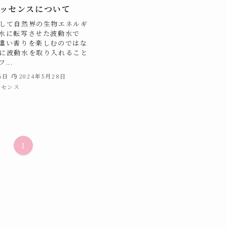
ッセンスについて
して自然界の生物エネルギ
水に転写させた波動水で
違い香りを楽しむのではな
に波動水を取り入れること
...
6日
2024年5月28日
ッセンス
1