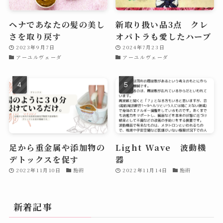
ヘナであなたの髪の美し
新取り扱い品3点 クレ
さを取り戻す
オパトラも愛したハーブ
2023年9月7日
2024年7月23日
アーユルヴェーダ
アーユルヴェーダ
足から重金属や添加物の
Light Wave 波動機
デトックスを促す
器
2022年11月10日
施術
2022年11月14日
施術
新着記事