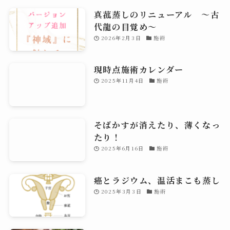
真菰蒸しのリニューアル 〜古
代龍の目覚め～
2026年2月3日
施術
現時点施術カレンダー
2025年11月4日
施術
そばかすが消えたり、薄くなっ
たり！
2025年6月16日
施術
癌とラジウム、温活まこも蒸し
2025年3月3日
施術