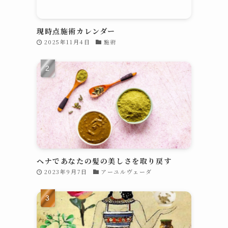
現時点施術カレンダー
2025年11月4日
施術
も
く
も
去
る
ヘナであなたの髪の美しさを取り戻す
2023年9月7日
アーユルヴェーダ
一