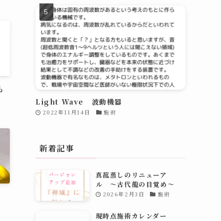
も
Light Wave 波動機器
2022年11月14日
施術
新着記事
真菰蒸しのリニューア
ル 〜古代龍の目覚め～
2026年2月3日
施術
現時点施術カレンダー